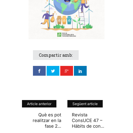
Compartir amb:
Article anterior
Següent article
Què es pot
Revista
realitzar en la
ConsUCE 47 –
fase 2...
Hàbits de con...