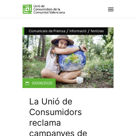
/
/
Comunicats de Premsa
Informació
Notícies
05/06/2020
La Unió de
Consumidors
reclama
campanyes de