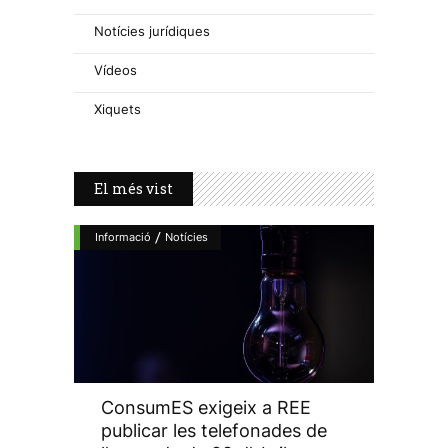
Notícies jurídiques
Vídeos
Xiquets
El més vist
/
Informació
Notícies
ConsumES exigeix a REE
publicar les telefonades de