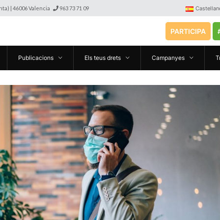
anta) | 46006 Valencia
963 73 71 09
Castellan
PARTICIPA
Publicacions
Els teus drets
Campanyes
T