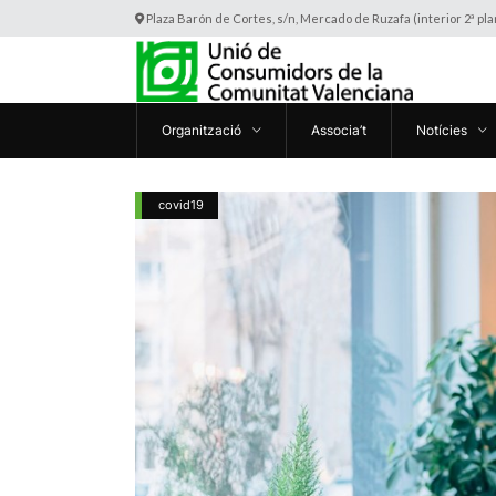
Plaza Barón de Cortes, s/n, Mercado de Ruzafa (interior 2ª pl
Organització
Associa’t
Notícies
covid19