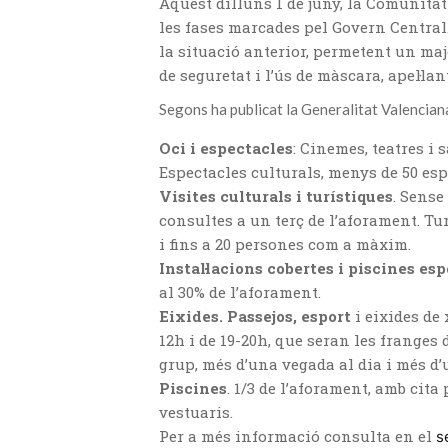
Aquest dilluns 1 de juny, la Comunitat
les fases marcades pel Govern Central
la situació anterior, permetent un ma
de seguretat i l’ús de màscara, apel·la
Segons ha publicat la Generalitat Valencian
Oci i espectacles
: Cinemes, teatres i 
Espectacles culturals, menys de 50 esp
Visites culturals i turístiques
. Sense
consultes a un terç de l’aforament. Tur
i fins a 20 persones com a màxim.
Instal·lacions cobertes i piscines es
al 30% de l’aforament.
Eixides. Passejos, esport
i eixides de 
12h i de 19-20h, que seran les franges 
grup, més d’una vegada al dia i més d’
Piscines
. 1/3 de l’aforament, amb cita
vestuaris.
Per a més informació consulta en el
s