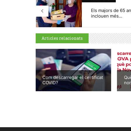
Els majors de 65 a
inclouen més...
Articles relacionats
Com descarregar el certificat
Què
COVID?
nor