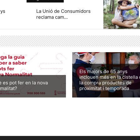
nys
La Unió de Consumidors
reclama cam...
Els majors de 65 anys
inclouen més en la cistella
 es pot fer en la nova
la compra productes de
malitat?
proximitat i temporada