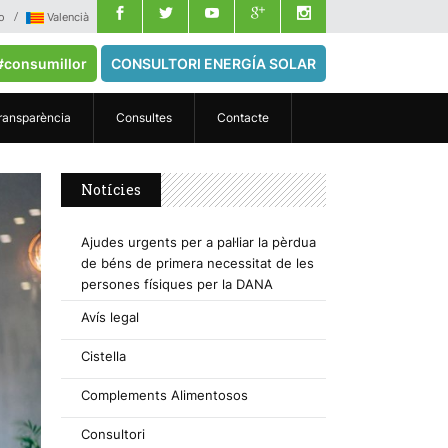
o
Valencià
#consumillor
CONSULTORI ENERGÍA SOLAR
ransparència
Consultes
Contacte
Notícies
Ajudes urgents per a pal·liar la pèrdua
de béns de primera necessitat de les
persones físiques per la DANA
Avís legal
Cistella
Complements Alimentosos
Consultori