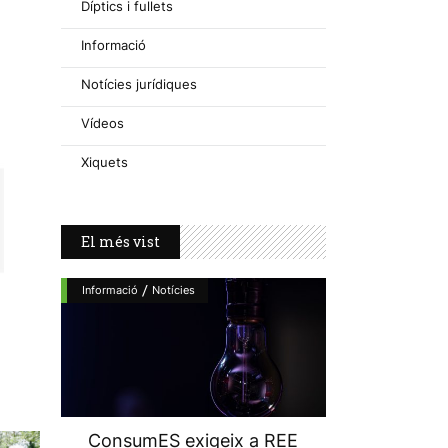
Díptics i fullets
Informació
Notícies jurídiques
Vídeos
Xiquets
El més vist
/
Informació
Notícies
ConsumES exigeix a REE