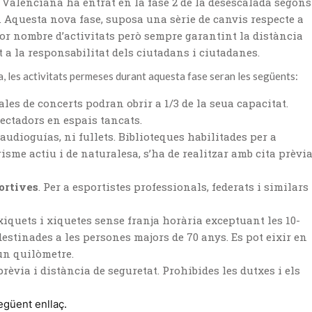
 Valenciana ha entrat en la fase 2 de la desescalada segons
. Aquesta nova fase, suposa una sèrie de canvis respecte a
jor nombre d’activitats però sempre garantint la distància
nt a la responsabilitat dels ciutadans i ciutadanes.
a, les activitats permeses durant aquesta fase seran les següents:
sales de concerts podran obrir a 1/3 de la seua capacitat.
ectadors en espais tancats.
 audioguías, ni fullets. Biblioteques habilitades per a
isme actiu i de naturalesa, s’ha de realitzar amb cita prèvi
portives
. Per a esportistes professionals, federats i similars
xiquets i xiquetes sense franja horària exceptuant les 10-
destinades a les persones majors de 70 anys. Es pot eixir en
un quilòmetre.
 prèvia i distància de seguretat. Prohibides les dutxes i els
egüent enllaç.