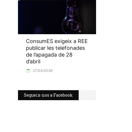
ConsumES exigeix a REE
publicar les telefonades
de l’apagada de 28
d’abril
27/04/2026
Segueix-nos a Facebook