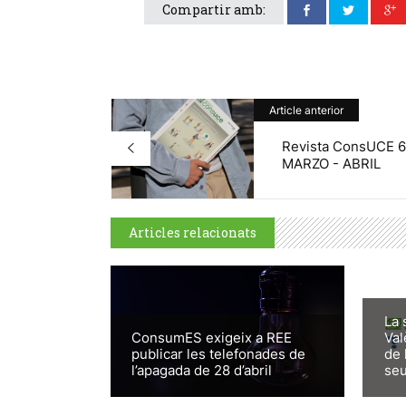
Compartir amb:
Article anterior
Revista ConsUCE 6
MARZO - ABRIL
Articles relacionats
La 
ConsumES exigeix a REE
Val
publicar les telefonades de
de 
l’apagada de 28 d’abril
seu