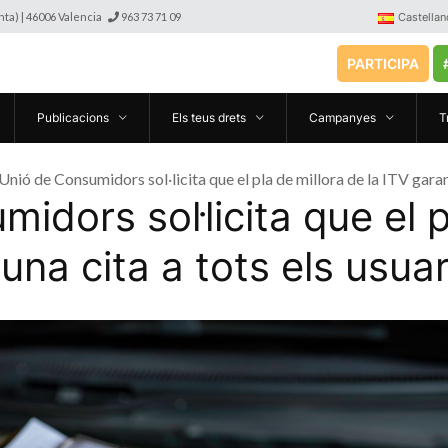
anta) | 46006 Valencia
963 73 71 09
Castellan
PARTICIPA
Publicacions
Els teus drets
Campanyes
T
Unió de Consumidors sol·licita que el pla de millora de la ITV garant
idors sol·licita que el p
una cita a tots els usuar