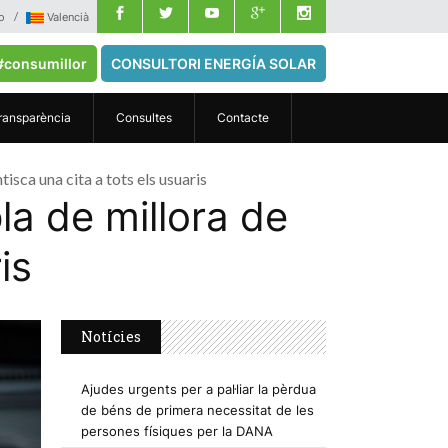
o
Valencià
#consumillor
CONSULTORI ENERGÍA SOLAR
ransparència
Consultes
Contacte
isca una cita a tots els usuaris
la de millora de
is
Notícies
Ajudes urgents per a pal·liar la pèrdua
de béns de primera necessitat de les
persones físiques per la DANA