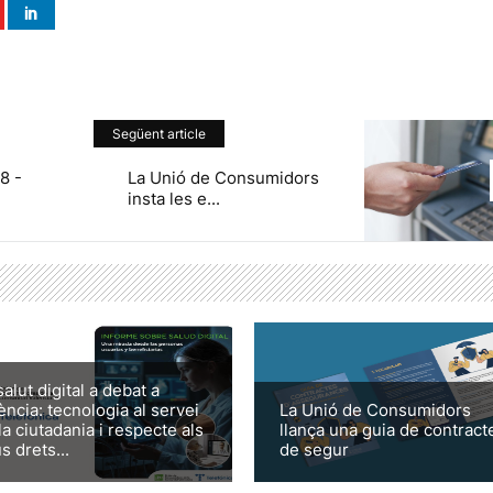
Següent article
8 -
La Unió de Consumidors
insta les e...
salut digital a debat a
ència: tecnologia al servei
La Unió de Consumidors
la ciutadania i respecte als
llança una guia de contract
s drets...
de segur