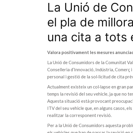
La Unió de Cons
el pla de millor
una cita a tots 
Valora positivament les mesures anunciad
La Unió de Consumidors de la Comunitat Val
Conselleria d’Innovació, Indústria, Comerç 
personal i gestió de la sol·licitud de cita prèv
Actualment existeix un col·lapse en gran part
temps la revisió del seu vehicle, ja que no t
Aquesta situació està provocant preocupació 
ITV del seu vehicle que, en alguns casos, el
realitzar la corresponent revisió.
Per a la Unió de Consumidors aquesta probl
els vehicles que han de passar la revisió en 