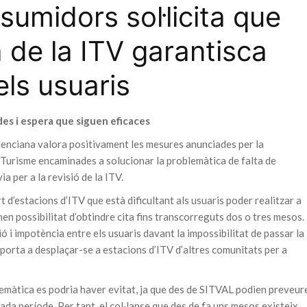
umidors sol·licita que
a de la ITV garantisca
els usuaris
es i espera que siguen eficaces
enciana valora positivament les mesures anunciades per la
i Turisme encaminades a solucionar la problemàtica de falta de
ia per a la revisió de la ITV.
 d’estacions d’ITV que està dificultant als usuaris poder realitzar a
enen possibilitat d’obtindre cita fins transcorreguts dos o tres mesos.
i impotència entre els usuaris davant la impossibilitat de passar la
s porta a desplaçar-se a estacions d’ITV d’altres comunitats per a
emàtica es podria haver evitat, ja que des de SITVAL podien preveur
cada període. Per tant, el col·lapse que des de fa uns mesos existeix