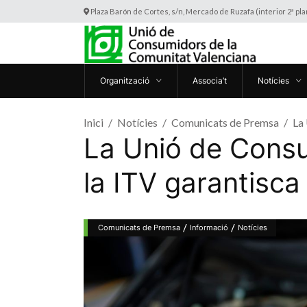
Plaza Barón de Cortes, s/n, Mercado de Ruzafa (interior 2ª pl
Organització
Associa’t
Notícies
Inici
Notícies
Comunicats de Premsa
La 
La Unió de Consum
la ITV garantisca 
/
/
Comunicats de Premsa
Informació
Notícies