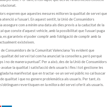
solucionat.
ors esperem que aquestes mesures milloren la qualitat de servei que
atenció a l’usuari. En aquest sentit, la Unió de Consumidors
ia assegure com a mínim una data als dies previs a la caducitat de la
cal que conste d’aquest vehicle, amb la possibilitat que l’usuari puga
a, es garanteix el poder complir amb l’obligació de complir amb la
 actualment existeixen.
ó de Consumidors de la Comunitat Valenciana “és evident que
 qualitat del servei tal com ha anunciat la consellera, però perquè
ps i no de manera puntual”. Per a això, des de la Unió de Consumidors
avalue la qualitat i satisfacció dels usuaris i fins i tot gestione les
lada ha manifestat que en tractar-se un servei públic no cal buscar
 de qualitat i que no genere problemàtica als usuaris. Per tant, és
’obtinguen revertisquen en la millora del servei oferit als usuaris.