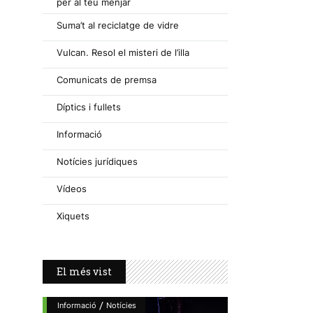
per al teu menjar
Suma’t al reciclatge de vidre
Vulcan. Resol el misteri de l’illa
Comunicats de premsa
Díptics i fullets
Informació
Notícies jurídiques
Vídeos
Xiquets
El més vist
/
Informació
Notícies