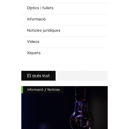
Díptics i fullets
Informació
Notícies jurídiques
Vídeos
Xiquets
El més vist
/
Informació
Notícies