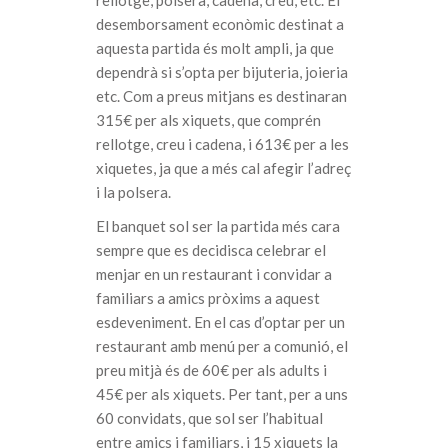
rellotge, polsera, cadena, creu, etc. El
desemborsament econòmic destinat a
aquesta partida és molt ampli, ja que
dependrà si s’opta per bijuteria, joieria
etc. Com a preus mitjans es destinaran
315€ per als xiquets, que comprén
rellotge, creu i cadena, i 613€ per a les
xiquetes, ja que a més cal afegir l’adreç
i la polsera.
El banquet sol ser la partida més cara
sempre que es decidisca celebrar el
menjar en un restaurant i convidar a
familiars a amics pròxims a aquest
esdeveniment. En el cas d’optar per un
restaurant amb menú per a comunió, el
preu mitjà és de 60€ per als adults i
45€ per als xiquets. Per tant, per a uns
60 convidats, que sol ser l’habitual
entre amics i familiars, i 15 xiquets la