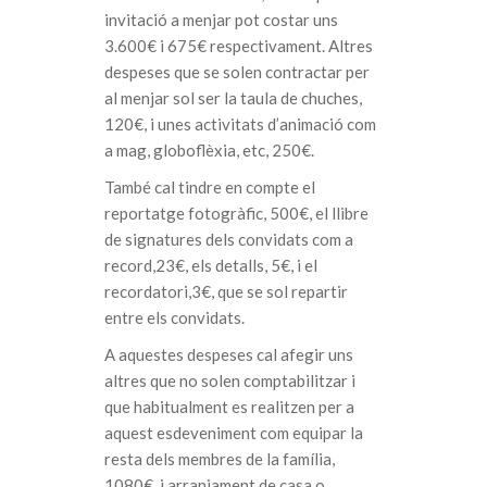
invitació a menjar pot costar uns
3.600€ i 675€ respectivament. Altres
despeses que se solen contractar per
al menjar sol ser la taula de chuches,
120€, i unes activitats d’animació com
a mag, globoflèxia, etc, 250€.
També cal tindre en compte el
reportatge fotogràfic, 500€, el llibre
de signatures dels convidats com a
record,23€, els detalls, 5€, i el
recordatori,3€, que se sol repartir
entre els convidats.
A aquestes despeses cal afegir uns
altres que no solen comptabilitzar i
que habitualment es realitzen per a
aquest esdeveniment com equipar la
resta dels membres de la família,
1080€, i arranjament de casa o