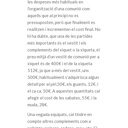
les despeses més habituals en
l’organització d’una comunió com
aquells que al principi no es
pressuposten, però que finalment es
realitzen i incrementen el cost final. No
hi ha dubte, que una de les partides
més importants és el vestit i els
complements del xiquet o la xiqueta, el
preu mitjà d’un vestit de comunió per a
xiquet és de 400€ i el de la xiqueta
512€, ja que a més del vestit, uns
500€, habitualment s’adquirisca algun
detall per al pèl,50€, els guants, 12€, i
el ca ca, 50€. A aquestes quantitats cal
afegir el cost de les sabates, 55€, i la
muda, 28€.
Una vegada equipats, cal tindre en
compte altres complements com a