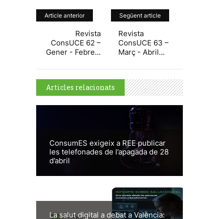
Article anterior
Següent article
Revista
Revista
ConsUCE 62 –
ConsUCE 63 –
Gener - Febre...
Març - Abril...
Articles relacionats
ConsumES exigeix a REE publicar
les telefonades de l’apagada de 28
d’abril
La salut digital a debat a València: