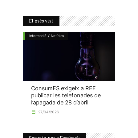
El més vist
/
Informació
Notícies
ConsumES exigeix a REE
publicar les telefonades de
l’apagada de 28 d’abril
27/04/2026
Segueix-nos a Facebook