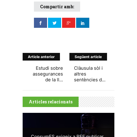
Compartir amb:
Article anterior
Següent article
Estudi sobre
Clàusula sòl i
assegurances
altres
de la ll...
sentències d...
Articles relacionats
ConsumES exigeix a REE publicar