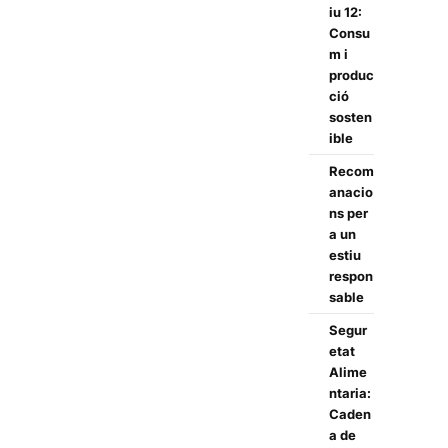
iu 12:
Consu
m i
produc
ció
sosten
ible
Recom
anacio
ns per
a un
estiu
respon
sable
Segur
etat
Alime
ntaria:
Caden
a de