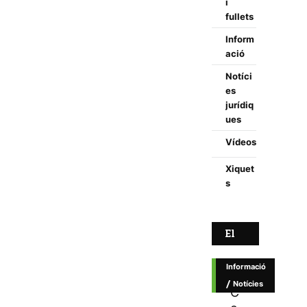
i
fullets
Inform
ació
Notíci
es
jurídiq
ues
Vídeos
Xiquet
s
El
més
Informació
vist
/
Notícies
C