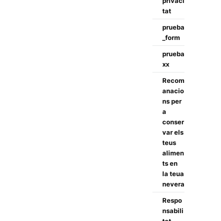
privaci
tat
prueba
_form
prueba
xx
Recom
anacio
ns per
a
conser
var els
teus
alimen
ts en
la teua
nevera
Respo
nsabili