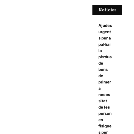
Notícies
Ajudes
urgent
s per a
pal·liar
la
pèrdua
de
béns
de
primer
a
neces
sitat
de les
person
es
físique
s per