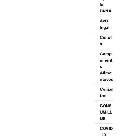
la
DANA
Avís
legal
Cistell
a
Compl
ement
s
Alime
ntosos
Consul
tori
CONS
UMILL
OR
COVID
-19