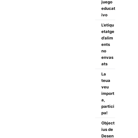
juego
educat
ivo
L’etiqu
etatge
d’alim
ents
no
envas
ats
La
teua
veu
import
a,
partici
pa!
Object
ius de
Desen