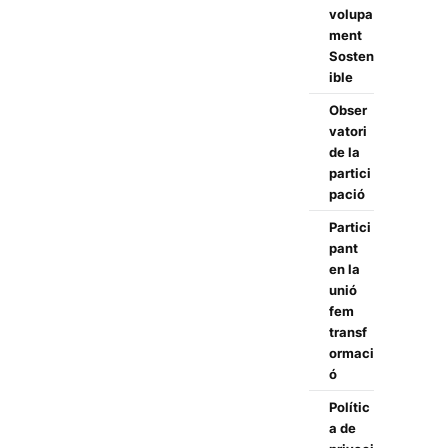
volupa
ment
Sosten
ible
Obser
vatori
de la
partici
pació
Partici
pant
en la
unió
fem
transf
ormaci
ó
Polític
a de