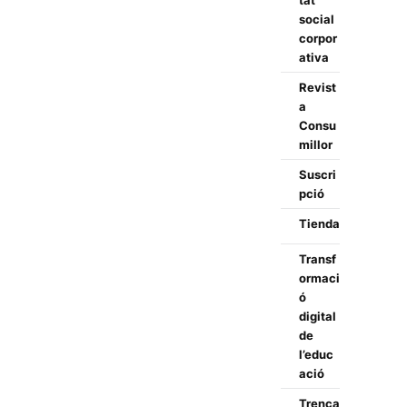
tat
social
corpor
ativa
Revist
a
Consu
millor
Suscri
pció
Tienda
Transf
ormaci
ó
digital
de
l’educ
ació
Trenca