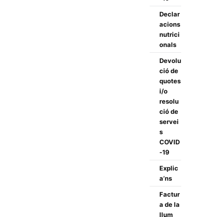
Declar
acions
nutrici
onals
Devolu
ció de
quotes
i/o
resolu
ció de
servei
s
COVID
-19
Explic
a’ns
Factur
a de la
llum