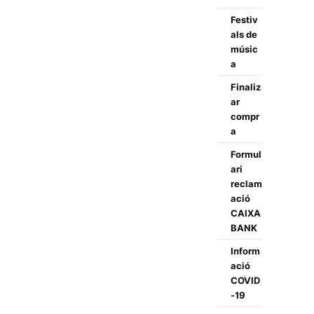
Festiv
als de
músic
a
Finaliz
ar
compr
a
Formul
ari
reclam
ació
CAIXA
BANK
Inform
ació
COVID
-19