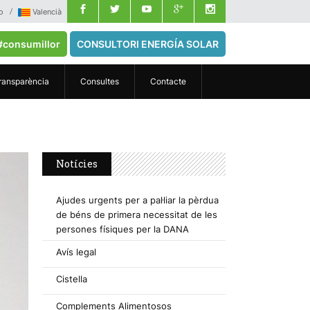
o
Valencià
#consumillor
CONSULTORI ENERGÍA SOLAR
ransparència
Consultes
Contacte
Notícies
Ajudes urgents per a pal·liar la pèrdua
de béns de primera necessitat de les
persones físiques per la DANA
Avís legal
Cistella
Complements Alimentosos