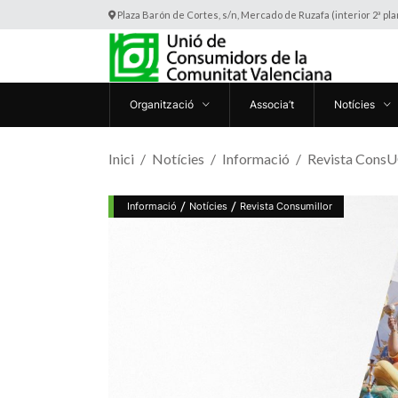
Plaza Barón de Cortes, s/n, Mercado de Ruzafa (interior 2ª pl
Organització
Associa’t
Notícies
Inici
Notícies
Informació
Revista ConsUC
/
/
Informació
Notícies
Revista Consumillor