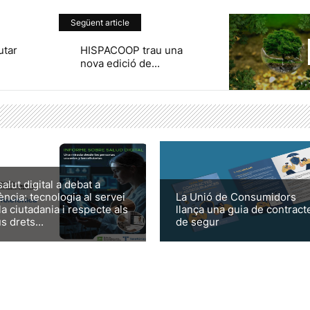
Següent article
utar
HISPACOOP trau una
nova edició de...
salut digital a debat a
ència: tecnologia al servei
La Unió de Consumidors
la ciutadania i respecte als
llança una guia de contract
s drets...
de segur