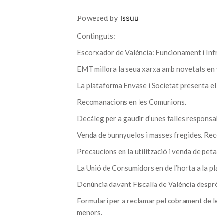
Powered by
Issuu
Continguts:
Escorxador de València: Funcionament i Inf
EMT millora la seua xarxa amb novetats en vu
La plataforma Envase i Societat presenta el
Recomanacions en les Comunions.
Decàleg per a gaudir d’unes falles responsa
Venda de bunnyuelos i masses fregides. Rec
Precaucions en la utilització i venda de peta
La Unió de Consumidors en de l’horta a la pla
Denúncia davant Fiscalía de València desp
Formulari per a reclamar pel cobrament de le
menors.