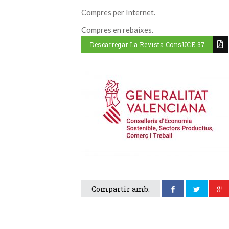
Compres per Internet.
Compres en rebaixes.
Descarregar La Revista ConsUCE 37
Compartir amb: