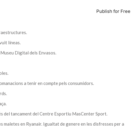
Publish for Free
raestructures.
it líneas.
 Museu Digital dels Envasos.
bles.
omanacions a tenir en compte pels consumidors.
rds.
ça.
rés del tancament del Centre Esportiu MasCenter Sport.
s maletes en Ryanair. Igualtat de genere en les disfresses per a