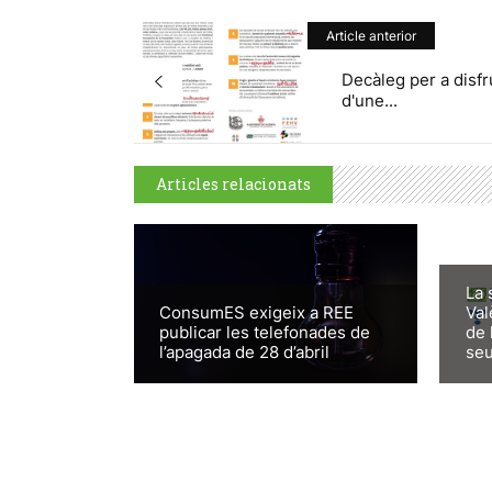
Article anterior
Decàleg per a disfr
d'une...
Articles relacionats
La 
ConsumES exigeix a REE
Val
publicar les telefonades de
de 
l’apagada de 28 d’abril
seu