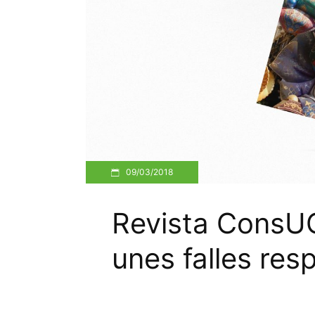
09/03/2018
Revista ConsUC
unes falles res