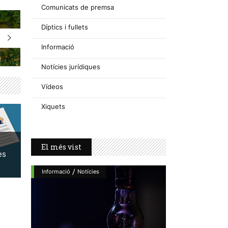
Comunicats de premsa
Díptics i fullets
Informació
Notícies jurídiques
Vídeos
Xiquets
El més vist
es
/
Informació
Notícies