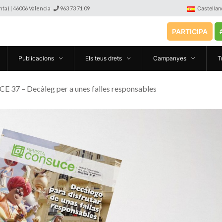
anta) | 46006 Valencia
963 73 71 09
Castellan
PARTICIPA
Publicacions
Els teus drets
Campanyes
T
E 37 – Decàleg per a unes falles responsables