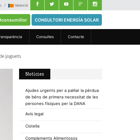
o
Valencià
#consumillor
CONSULTORI ENERGÍA SOLAR
ransparència
Consultes
Contacte
de joguets
Notícies
Ajudes urgents per a pal·liar la pèrdua
de béns de primera necessitat de les
persones físiques per la DANA
Avís legal
Cistella
Complements Alimentosos