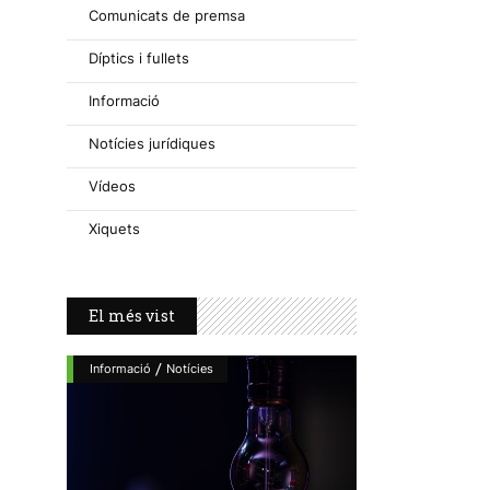
Comunicats de premsa
Díptics i fullets
Informació
Notícies jurídiques
Vídeos
Xiquets
El més vist
/
Informació
Notícies