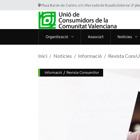
Plaza Barón de Cortes, s/n, Mercado de Ruzafa (interior 2ª pl
Organització
Associa’t
Notícies
Inici
Notícies
Informació
Revista ConsUC
/
Informació
Revista Consumillor