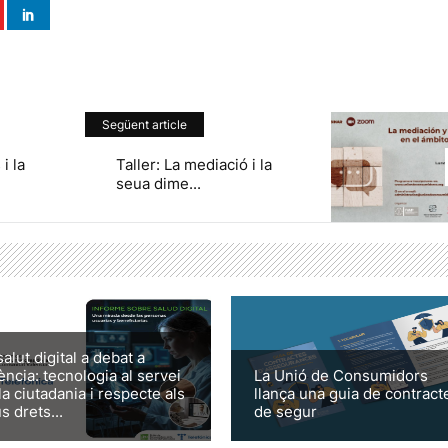
Següent article
 i la
Taller: La mediació i la
seua dime...
salut digital a debat a
ència: tecnologia al servei
La Unió de Consumidors
la ciutadania i respecte als
llança una guia de contract
s drets...
de segur