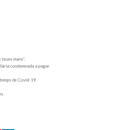
s teues mans”.
iliària condemnada a pagar
n temps de Covid-19
es