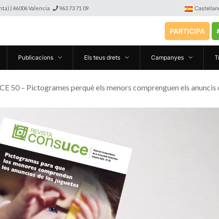
anta) | 46006 Valencia
963 73 71 09
Castellan
PARTICIPA
Publicacions
Els teus drets
Campanyes
T
E 50 – Pictogrames perquè els menors comprenguen els anuncis 