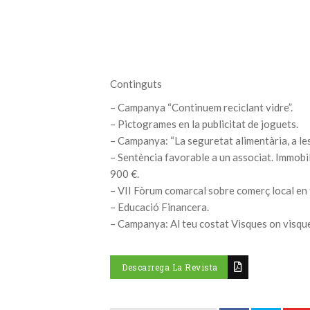
Continguts
– Campanya “Continuem reciclant vidre”.
– Pictogrames en la publicitat de joguets.
– Campanya: “La seguretat alimentària, a le
– Sentència favorable a un associat. Immob
900 €.
– VII Fòrum comarcal sobre comerç local e
– Educació Financera.
– Campanya: Al teu costat Visques on visqu
Descarrega La Revista