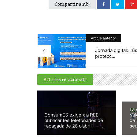
Compartir amb:
Article anterior
Jornada digital: L’ús
protecc...
Articles relacionats
La 
ConsumES exigeix a REE
Val
publicar les telefonades de
de 
l’apagada de 28 d’abril
seu