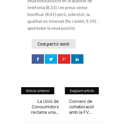
seua bona posició en la qualitat de
telefonia (8,33) i en preus sense
bonificar (8,41) però, sobretot, la
qualitat en Internet (fix i mòbil, 9,59) ,
apuntalen la seua posició.
Compartir amb:
Article anterior
Següent article
La Unió de
Conveni de
Consumidors
col·laboració
reclama una...
amb la FV...