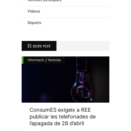
Vídeos
Xiquets
El més vist
/
Informació
Notícies
ConsumES exigeix a REE
publicar les telefonades de
l’apagada de 28 d’abril