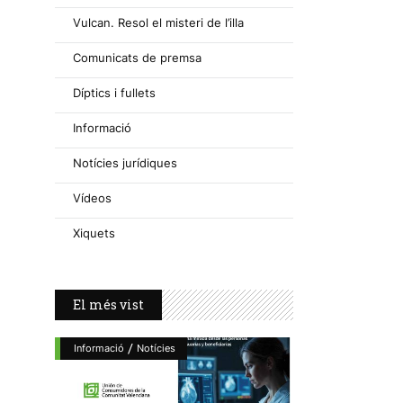
Vulcan. Resol el misteri de l’illa
Comunicats de premsa
Díptics i fullets
Informació
Notícies jurídiques
Vídeos
Xiquets
El més vist
/
Informació
Notícies