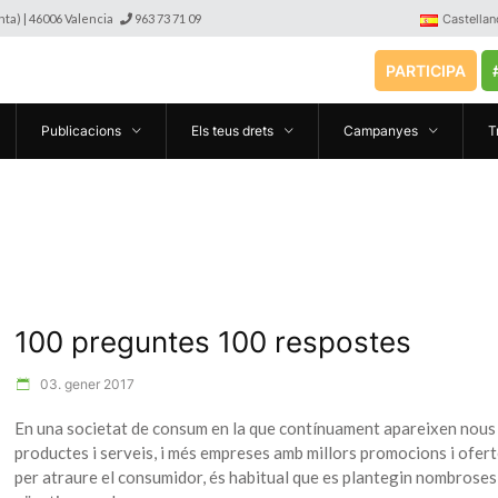
anta) | 46006 Valencia
963 73 71 09
Castellan
PARTICIPA
Publicacions
Els teus drets
Campanyes
T
100 preguntes 100 respostes
03. gener 2017
En una societat de consum en la que contínuament apareixen nous
productes i serveis, i més empreses amb millors promocions i ofer
per atraure el consumidor, és habitual que es plantegin nombroses