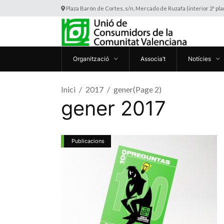
Plaza Barón de Cortes, s/n, Mercado de Ruzafa (interior 2ª pl
Organització
Associa’t
Notícies
Inici
2017
gener
(Page 2)
gener 2017
Publicacions