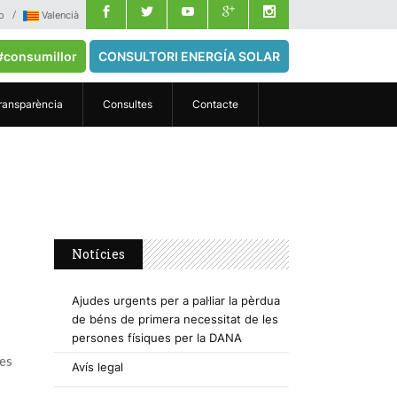
o
Valencià
#consumillor
CONSULTORI ENERGÍA SOLAR
ransparència
Consultes
Contacte
Notícies
Ajudes urgents per a pal·liar la pèrdua
de béns de primera necessitat de les
persones físiques per la DANA
tes
Avís legal