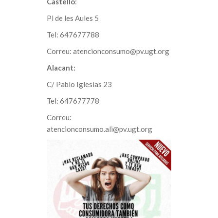
Castelló
:
Pl de les Aules 5
Tel: 647677788
Correu: atencionconsumo@pv.ugt.org
Alacant:
C/ Pablo Iglesias 23
Tel: 647677778
Correu:
atencionconsumo.ali@pv.ugt.org