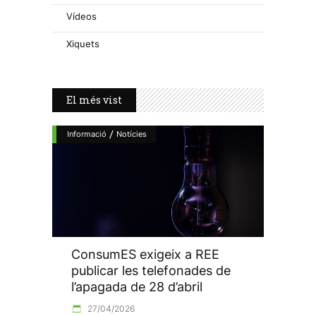
Vídeos
Xiquets
El més vist
/
Informació
Notícies
ConsumES exigeix a REE
publicar les telefonades de
l’apagada de 28 d’abril
27/04/2026