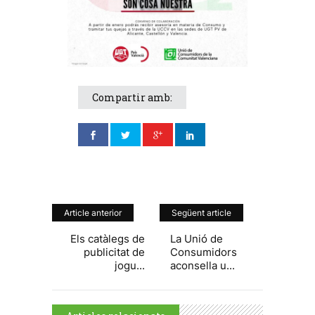
Compartir amb:
Article anterior
Següent article
Els catàlegs de
La Unió de
publicitat de
Consumidors
jogu...
aconsella u...