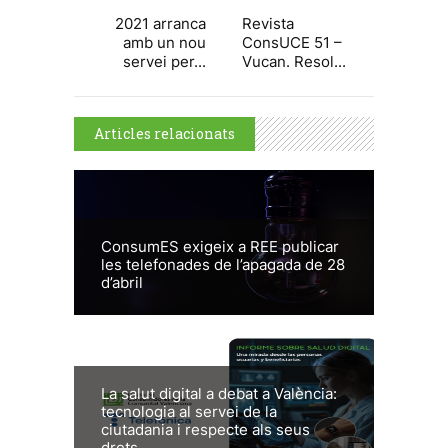
2021 arranca
Revista
amb un nou
ConsUCE 51 –
servei per...
Vucan. Resol...
Articles relacionats
ConsumES exigeix a REE publicar
les telefonades de l’apagada de 28
d’abril
La salut digital a debat a València:
tecnologia al servei de la
ciutadania i respecte als seus
drets...