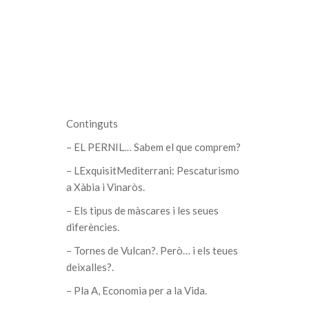
Continguts
– EL PERNIL… Sabem el que comprem?
– LExquisitMediterrani: Pescaturismo
a Xàbia i Vinaròs.
– Els tipus de màscares i les seues
diferències.
– Tornes de Vulcan?. Però… i els teues
deixalles?.
– Pla A, Economia per a la Vida.