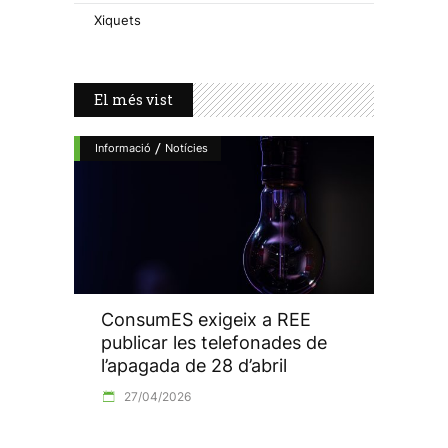
Xiquets
El més vist
/
Informació
Notícies
ConsumES exigeix a REE
publicar les telefonades de
l’apagada de 28 d’abril
27/04/2026