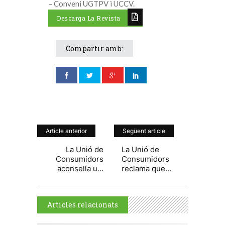
– Conveni UGTPV i UCCV.
Descarga La Revista
Compartir amb:
Article anterior
Següent article
La Unió de
La Unió de
Consumidors
Consumidors
aconsella u...
reclama que...
Articles relacionats