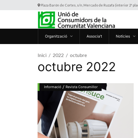
Plaza Barón de Cortes, s/n, Mercado de Ruzafa (interior 2ª pl
Organització
Associa’t
Notícies
Inici
2022
octubre
octubre 2022
/
Informació
Revista Consumillor