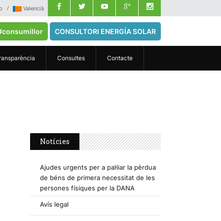
o
Valencià
#consumillor
CONSULTORI ENERGÍA SOLAR
ransparència
Consultes
Contacte
Notícies
Ajudes urgents per a pal·liar la pèrdua
de béns de primera necessitat de les
persones físiques per la DANA
Avís legal