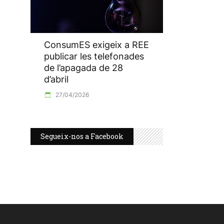
ConsumES exigeix a REE
publicar les telefonades
de l’apagada de 28
d’abril
27/04/2026
Segueix-nos a Facebook