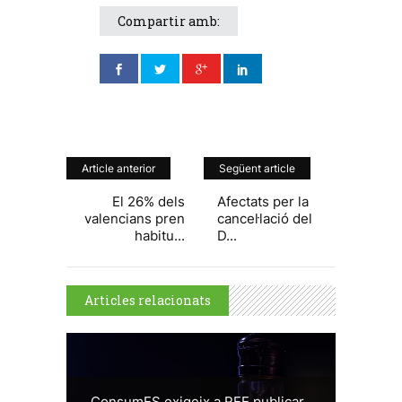
Compartir amb:
Article anterior
Següent article
El 26% dels
Afectats per la
valencians pren
cancel·lació del
habitu...
D...
Articles relacionats
ConsumES exigeix a REE publicar