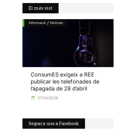
El més vist
/
Informació
Notícies
ConsumES exigeix a REE
publicar les telefonades de
l’apagada de 28 d’abril
27/04/2026
Segueix-nos a Facebook