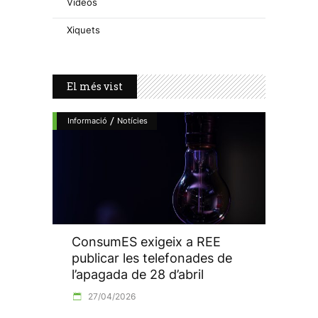
Vídeos
Xiquets
El més vist
/
Informació
Notícies
ConsumES exigeix a REE
publicar les telefonades de
l’apagada de 28 d’abril
27/04/2026