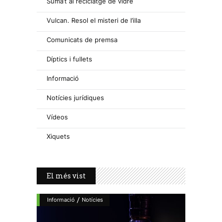
Suma’t al reciclatge de vidre
Vulcan. Resol el misteri de l’illa
Comunicats de premsa
Díptics i fullets
Informació
Notícies jurídiques
Vídeos
Xiquets
El més vist
/
Informació
Notícies