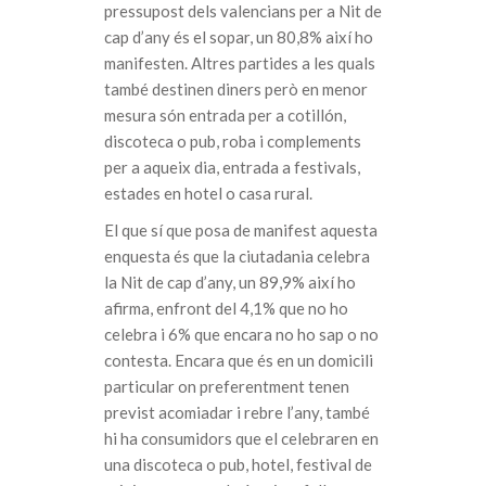
pressupost dels valencians per a Nit de
cap d’any és el sopar, un 80,8% així ho
manifesten. Altres partides a les quals
també destinen diners però en menor
mesura són entrada per a cotillón,
discoteca o pub, roba i complements
per a aqueix dia, entrada a festivals,
estades en hotel o casa rural.
El que sí que posa de manifest aquesta
enquesta és que la ciutadania celebra
la Nit de cap d’any, un 89,9% així ho
afirma, enfront del 4,1% que no ho
celebra i 6% que encara no ho sap o no
contesta. Encara que és en un domicili
particular on preferentment tenen
previst acomiadar i rebre l’any, també
hi ha consumidors que el celebraren en
una discoteca o pub, hotel, festival de