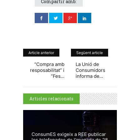
Compartir amb:
Article anterior
Següent article
“Compra amb
La Unió de
resposabilitat” i
Consumidors
“Fes...
informa de...
Articles relacionats
ConsumES exigeix a REE publicar
les telefonades de l’apagada de 28