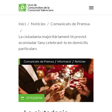
Inici
Notícies
Comunicats de Premsa
La ciutadania majoritàriament té previst
acomiadar l’any celebrant-lo en domicilis
particulars
/
/
Comunicats de Premsa
Informació
Notícies
27/12/2019