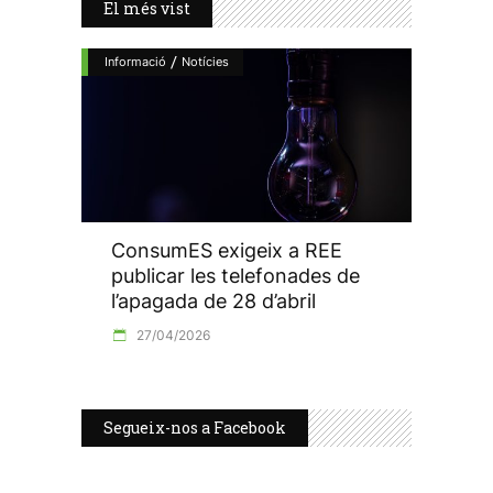
El més vist
/
Informació
Notícies
ConsumES exigeix a REE
publicar les telefonades de
l’apagada de 28 d’abril
27/04/2026
Segueix-nos a Facebook