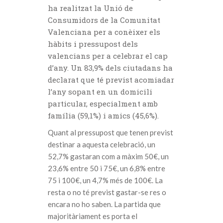
ha realitzat la Unió de
Consumidors de la Comunitat
Valenciana per a conèixer els
hàbits i pressupost dels
valencians per a celebrar el cap
d’any. Un 83,9% dels ciutadans ha
declarat que té previst acomiadar
l’any sopant en un domicili
particular, especialment amb
família (59,1%) i amics (45,6%).
Quant al pressupost que tenen previst
destinar a aquesta celebració, un
52,7% gastaran com a màxim 50€, un
23,6% entre 50 i 75€, un 6,8% entre
75 i 100€, un 4,7% més de 100€. La
resta o no té previst gastar-se res o
encara no ho saben. La partida que
majoritàriament es porta el