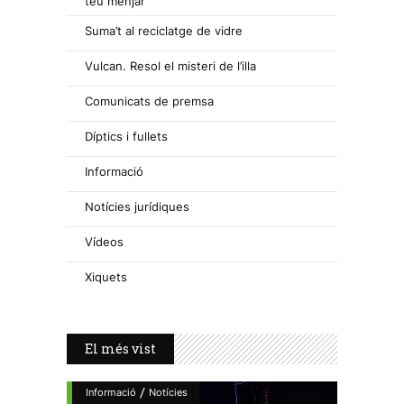
teu menjar
Suma’t al reciclatge de vidre
Vulcan. Resol el misteri de l’illa
Comunicats de premsa
Díptics i fullets
Informació
Notícies jurídiques
Vídeos
Xiquets
El més vist
/
Informació
Notícies