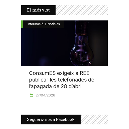
El més vist
/
Informació
Notícies
ConsumES exigeix a REE
publicar les telefonades de
l’apagada de 28 d’abril
27/04/2026
Segueix-nos a Facebook