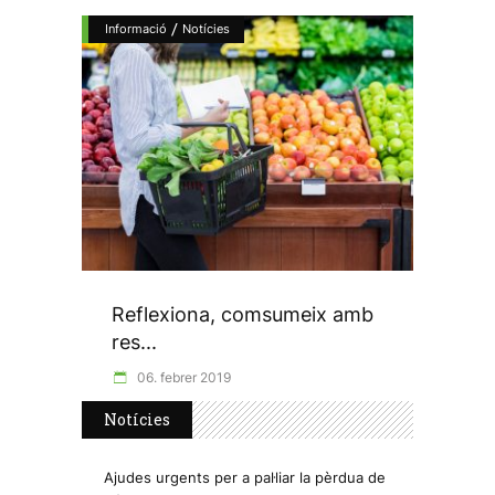
/
Informació
Notícies
Reflexiona, comsumeix amb
res...
06. febrer 2019
Notícies
Ajudes urgents per a pal·liar la pèrdua de