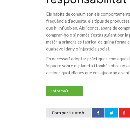
Els hàbits de consum són els comportaments 
freqüència d’aquesta, els tipus de productes
que hi influeixen. Així doncs, abans de com
comprar-ho o si només t’estàs guiant per la 
matèria primera es fabrica, de quina forma 
qualsevol dany o injustícia social.
En necessari adoptar pràctiques com aquest
impacte sobre el planeta i també sobre nosa
accions quotidianes que ens ajudaran a senti
Informa't
Compartir amb: