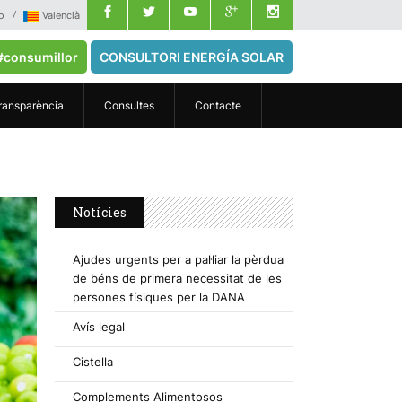
o
Valencià
#consumillor
CONSULTORI ENERGÍA SOLAR
ransparència
Consultes
Contacte
Notícies
Ajudes urgents per a pal·liar la pèrdua
de béns de primera necessitat de les
persones físiques per la DANA
Avís legal
Cistella
Complements Alimentosos