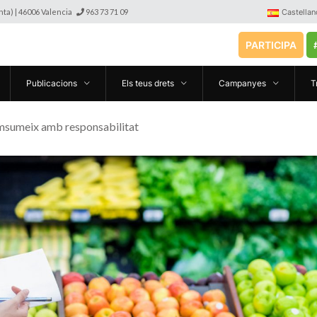
anta) | 46006 Valencia
963 73 71 09
Castellan
PARTICIPA
Publicacions
Els teus drets
Campanyes
T
msumeix amb responsabilitat