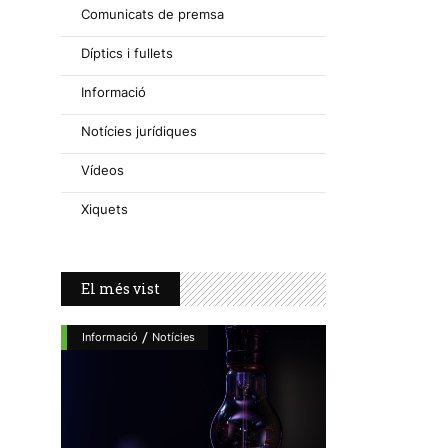
Comunicats de premsa
Díptics i fullets
Informació
Notícies jurídiques
Vídeos
Xiquets
El més vist
/
Informació
Notícies