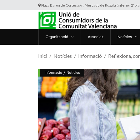
Plaza Barón de Cortes, s/n, Mercado de Ruzafa (interior 2ª pl
Organització
Associa’t
Notícies
Inici
Notícies
Informació
Reflexiona, co
/
Informació
Notícies