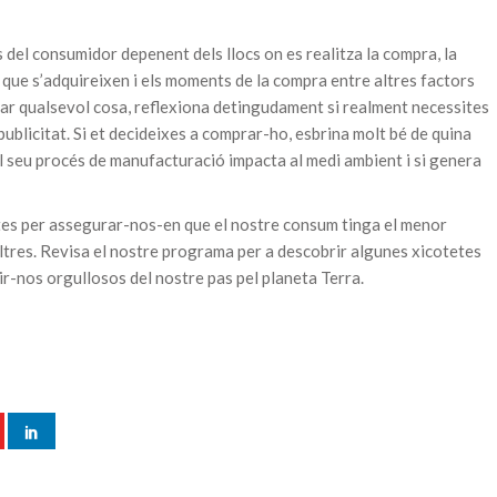
del consumidor depenent dels llocs on es realitza la compra, la
 que s’adquireixen i els moments de la compra entre altres factors
prar qualsevol cosa, reflexiona detingudament si realment necessites
publicitat. Si et decideixes a comprar-ho, esbrina molt bé de quina
el seu procés de manufacturació impacta al medi ambient i si genera
es per assegurar-nos-en que el nostre consum tinga el menor
ltres. Revisa el nostre programa per a descobrir algunes xicotetes
r-nos orgullosos del nostre pas pel planeta Terra.