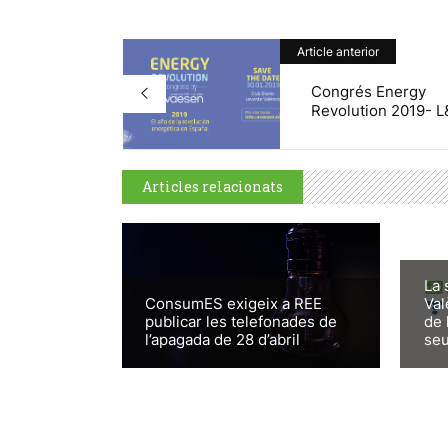
Article anterior
Congrés Energy
Revolution 2019- L&
Articles relacionats
La 
ConsumES exigeix a REE
Val
publicar les telefonades de
de 
l’apagada de 28 d’abril
seu