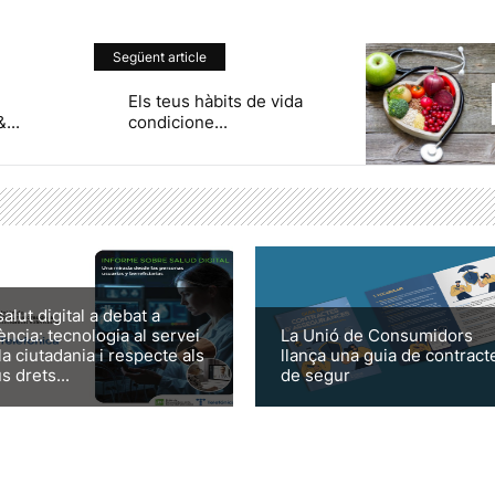
Següent article
Els teus hàbits de vida
...
condicione...
salut digital a debat a
ència: tecnologia al servei
La Unió de Consumidors
la ciutadania i respecte als
llança una guia de contract
s drets...
de segur