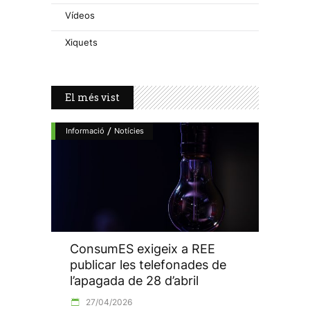
Vídeos
Xiquets
El més vist
/
Informació
Notícies
ConsumES exigeix a REE
publicar les telefonades de
l’apagada de 28 d’abril
27/04/2026