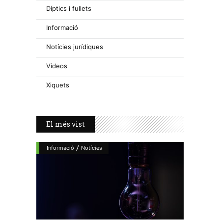
Díptics i fullets
Informació
Notícies jurídiques
Vídeos
Xiquets
El més vist
/
Informació
Notícies