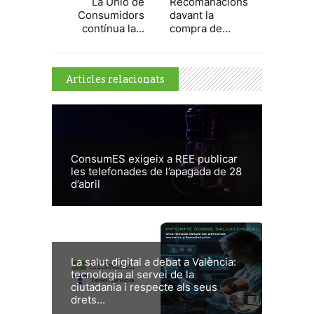
La Unió de
Recomanacions
Consumidors
davant la
contínua la...
compra de...
Articles relacionats
ConsumES exigeix a REE publicar
les telefonades de l’apagada de 28
d’abril
La salut digital a debat a València:
tecnologia al servei de la
ciutadania i respecte als seus
drets...