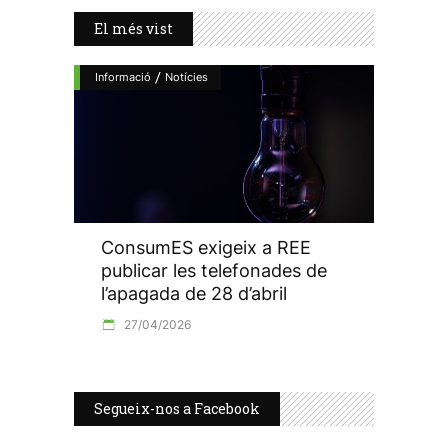
El més vist
/
Informació
Notícies
ConsumES exigeix a REE
publicar les telefonades de
l’apagada de 28 d’abril
27/04/2026
Segueix-nos a Facebook