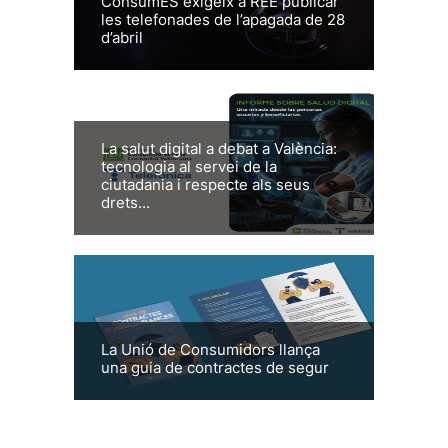
ConsumES exigeix a REE publicar
les telefonades de l’apagada de 28
d’abril
La salut digital a debat a València:
tecnologia al servei de la
ciutadania i respecte als seus
drets...
La Unió de Consumidors llança
una guia de contractes de segur