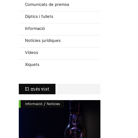
Comunicats de premsa
Díptics i fullets
Informació
Notícies jurídiques
Vídeos
Xiquets
El més vist
/
Informació
Notícies