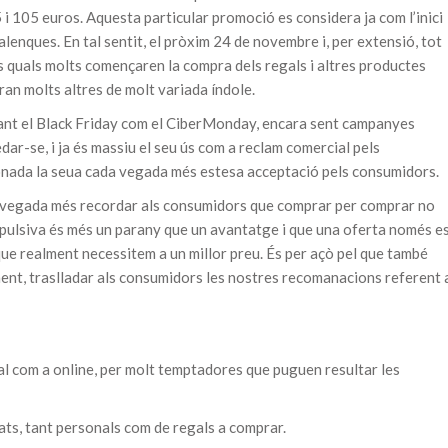
i 105 euros. Aquesta particular promoció es considera ja com l’inici
lenques. En tal sentit, el pròxim 24 de novembre i, per extensió, tot
s quals molts començaren la compra dels regals i altres productes
ran molts altres de molt variada índole.
tant el Black Friday com el CiberMonday, encara sent campanyes
dar-se, i ja és massiu el seu ús com a reclam comercial pels
donada la seua cada vegada més estesa acceptació pels consumidors.
a vegada més recordar als consumidors que comprar per comprar no
pulsiva és més un parany que un avantatge i que una oferta només e
ue realment necessitem a un millor preu. És per açò pel que també
ent, traslladar als consumidors les nostres recomanacions referent 
ial com a online, per molt temptadores que puguen resultar les
tats, tant personals com de regals a comprar.