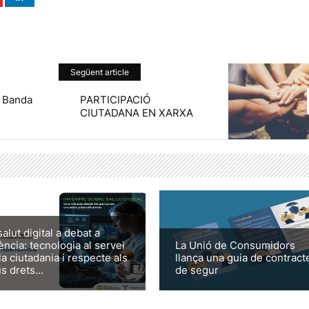
Següent article
a Banda
PARTICIPACIÓ
CIUTADANA EN XARXA
salut digital a debat a
ència: tecnologia al servei
La Unió de Consumidors
la ciutadania i respecte als
llança una guia de contract
s drets...
de segur