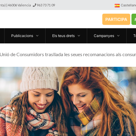
anta) | 46006 Valencia
963 73 71 09
Castellan
PARTICIPA
Publicacions
Els teus drets
Campanyes
T
 Unió de Consumidors trasllada les seues recomanacions als consu