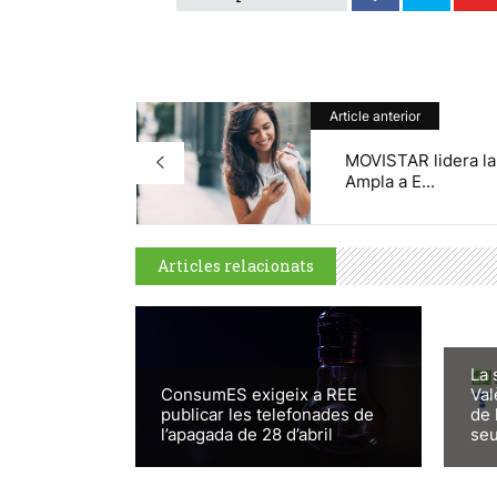
Article anterior
MOVISTAR lidera l
Ampla a E...
Articles relacionats
La 
ConsumES exigeix a REE
Val
publicar les telefonades de
de 
l’apagada de 28 d’abril
seu