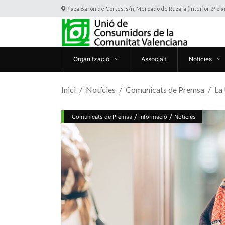
Plaza Barón de Cortes, s/n, Mercado de Ruzafa (interior 2ª pl
Organització
Associa’t
Notícies
Inici
Notícies
Comunicats de Premsa
La
/
/
Comunicats de Premsa
Informació
Notícies