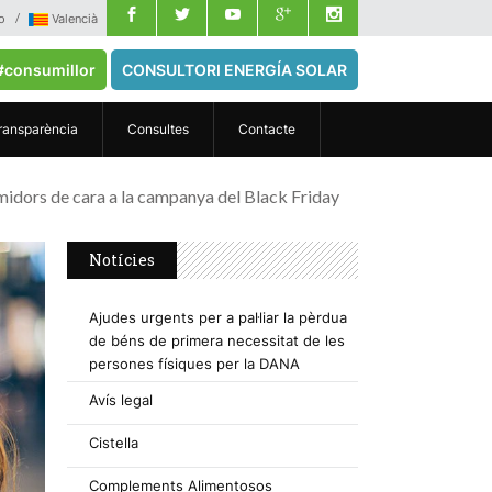
o
Valencià
#consumillor
CONSULTORI ENERGÍA SOLAR
ransparència
Consultes
Contacte
midors de cara a la campanya del Black Friday
Notícies
Ajudes urgents per a pal·liar la pèrdua
de béns de primera necessitat de les
persones físiques per la DANA
Avís legal
Cistella
Complements Alimentosos