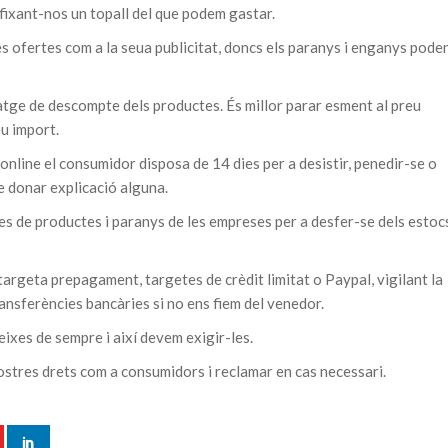
 fixant-nos un topall del que podem gastar.
les ofertes com a la seua publicitat, doncs els paranys i enganys pode
tge de descompte dels productes. És millor parar esment al preu
eu import.
online el consumidor disposa de 14 dies per a desistir, penedir-se o
 donar explicació alguna.
es de productes i paranys de les empreses per a desfer-se dels estoc
 targeta prepagament, targetes de crèdit limitat o Paypal, vigilant la
ransferències bancàries si no ens fiem del venedor.
eixes de sempre i així devem exigir-les.
ostres drets com a consumidors i reclamar en cas necessari.