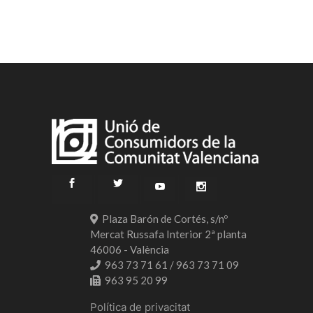
Plaza Barón de Cortés, s/nº
Mercat Russafa Interior 2ª planta
46006 - València
963 73 71 61 / 963 73 71 09
963 95 20 99
Política de privacitat