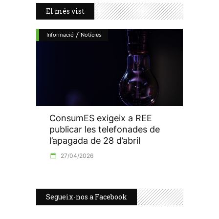
El més vist
/
Informació
Notícies
ConsumES exigeix a REE
publicar les telefonades de
l’apagada de 28 d’abril
27/04/2026
Segueix-nos a Facebook