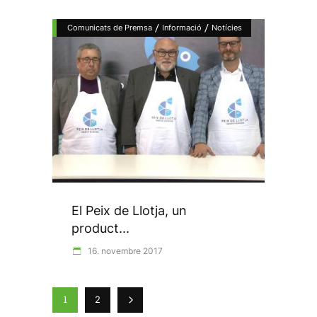
/
/
Comunicats de Premsa
Informació
Notícies
El Peix de Llotja, un
product...
16. novembre 2017
1
2