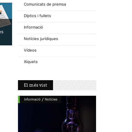
Comunicats de premsa
Díptics i fullets
Informació
es
Notícies jurídiques
Vídeos
Xiquets
El més vist
/
Informació
Notícies