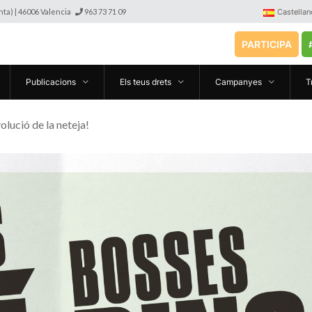
anta) | 46006 Valencia
963 73 71 09
Castellan
PARTICIPA
Publicacions
Els teus drets
Campanyes
T
volució de la neteja!