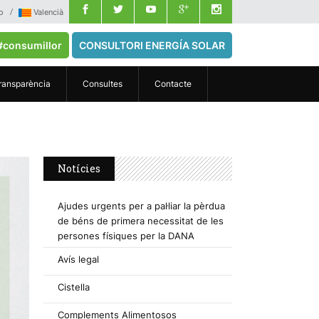
o
Valencià
#consumillor
CONSULTORI ENERGÍA SOLAR
ransparència
Consultes
Contacte
Notícies
Ajudes urgents per a pal·liar la pèrdua
de béns de primera necessitat de les
persones físiques per la DANA
Avís legal
Cistella
Complements Alimentosos