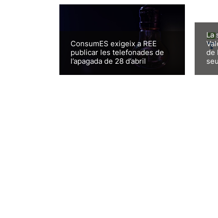
La 
ConsumES exigeix a REE
Val
publicar les telefonades de
de 
l’apagada de 28 d’abril
seu