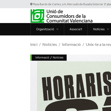
Plaza Barón de Cortes, s/n, Mercado de Ruzafa (interior 2ª pl
Organització
Associa’t
Notícies
Inici
Notícies
Informació
Unix-te a la re
/
Informació
Notícies