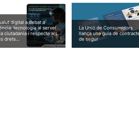
salut digital a debat a
ència: tecnologia al servei
La Unió de Consumidors
la ciutadania i respecte als
llança una guia de contract
s drets...
de segur