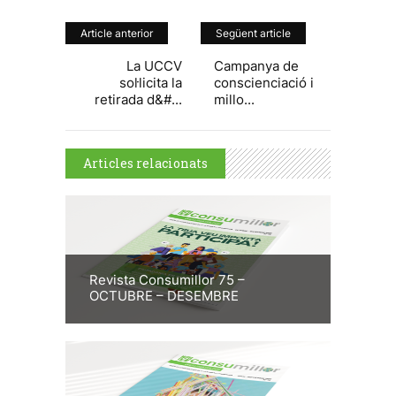
Article anterior
Següent article
La UCCV
Campanya de
sol·licita la
conscienciació i
retirada d&#...
millo...
Articles relacionats
Revista Consumillor 75 –
OCTUBRE – DESEMBRE