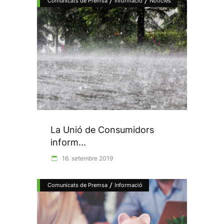
/
/
Comunicats de Premsa
Informació
Notícies
La Unió de Consumidors
inform...
16. setembre 2019
/
Comunicats de Premsa
Informació