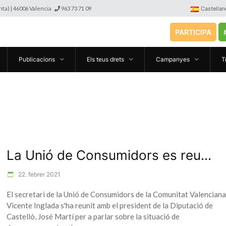
anta) | 46006 Valencia
963 73 71 09
Castellan
PARTICIPA
Publicacions
Els teus drets
Campanyes
T
La Unió de Consumidors es reu...
22. febrer 2021
El secretari de la Unió de Consumidors de la Comunitat Valenciana
Vicente Inglada s'ha reunit amb el president de la Diputació de
Castelló, José Martí per a parlar sobre la situació de