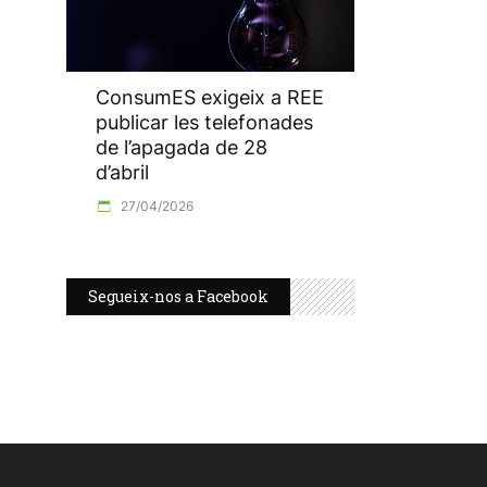
ConsumES exigeix a REE
publicar les telefonades
de l’apagada de 28
d’abril
27/04/2026
Segueix-nos a Facebook