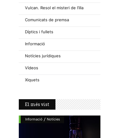
Vulcan. Resol el misteri de l’illa
Comunicats de premsa
Díptics i fullets
Informació
Notícies jurídiques
Vídeos
Xiquets
El més vist
/
Informació
Notícies