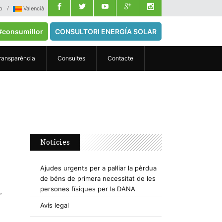
o
Valencià
#consumillor
CONSULTORI ENERGÍA SOLAR
ransparència
Consultes
Contacte
Notícies
Ajudes urgents per a pal·liar la pèrdua
de béns de primera necessitat de les
persones físiques per la DANA
,
Avís legal