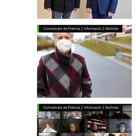
/
/
Comunicats de Premsa
Informació
Notícies
/
/
Comunicats de Premsa
Informació
Notícies