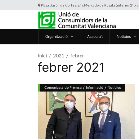
Plaza Barón de Cortes, s/n, Mercado de Ruzafa (interior 2ª pl
Organització
Associa’t
Notícies
Inici
2021
febrer
febrer 2021
/
/
Comunicats de Premsa
Informació
Notícies