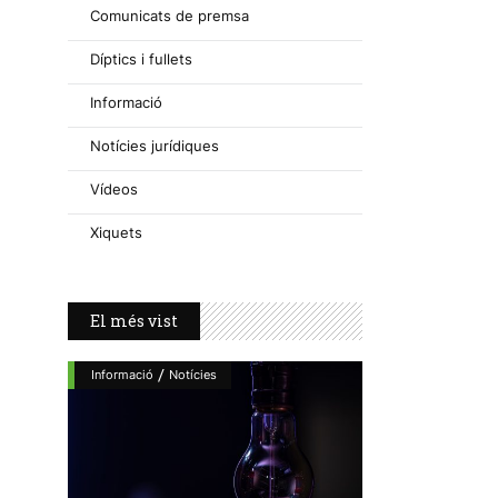
Comunicats de premsa
Díptics i fullets
Informació
Notícies jurídiques
Vídeos
Xiquets
El més vist
/
Informació
Notícies