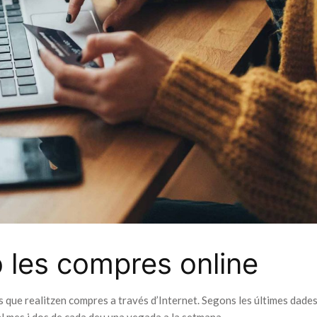
 les compres online
que realitzen compres a través d’Internet. Segons les últimes dades
l mes i dos de cada deu una vegada a la setmana.