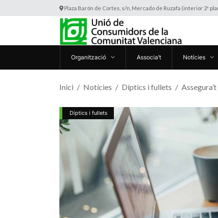
Plaza Barón de Cortes, s/n, Mercado de Ruzafa (interior 2ª pl
Organització
Associa’t
Notícies
Inici
Notícies
Díptics i fullets
Assegura’t
Díptics i fullets