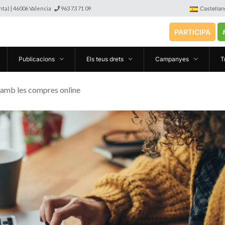
anta) | 46006 Valencia
963 73 71 09
Castellan
PARTICIPA
Publicacions
Els teus drets
Campanyes
T
 amb les compres online