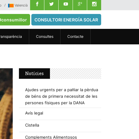
o
Valencià
#consumillor
CONSULTORI ENERGÍA SOLAR
ransparència
Consultes
Contacte
Notícies
Ajudes urgents per a pal·liar la pèrdua
de béns de primera necessitat de les
persones físiques per la DANA
Avís legal
Cistella
Complements Alimentosos