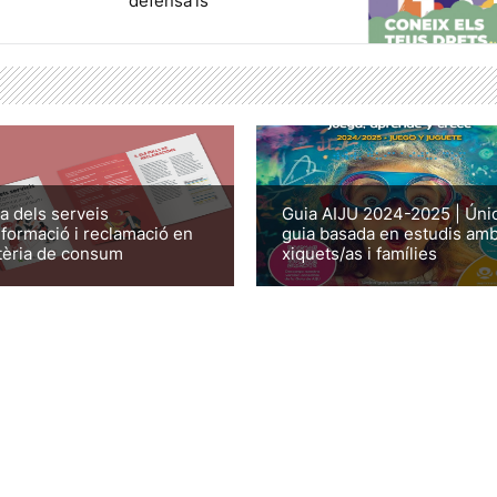
defensa'ls
a dels serveis
Guia AIJU 2024-2025 | Úni
nformació i reclamació en
guia basada en estudis am
èria de consum
xiquets/as i famílies