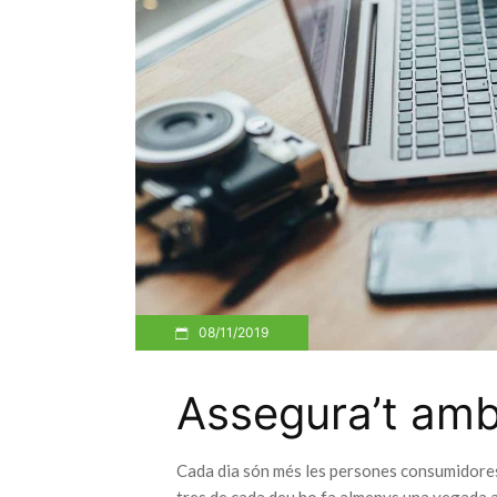
08/11/2019
Assegura’t amb
Cada dia són més les persones consumidores 
tres de cada deu ho fa almenys una vegada a