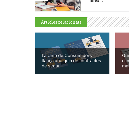
filles...
Articles relacionats
La Unió de Consumidors
Gui
llança una guia de contractes
d’i
de segur
mat