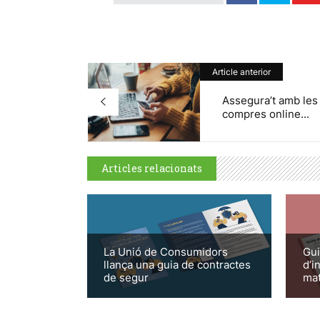
Article anterior
Assegura’t amb les
compres online...
Articles relacionats
La Unió de Consumidors
Gui
llança una guia de contractes
d’i
de segur
mat