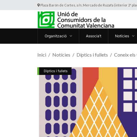
Plaza Barón de Cortes, s/n, Mercado de Ruzafa (interior 2ª pl
Organització
Associa’t
Notícies
Inici
Notícies
Díptics i fullets
Coneix els 
Díptics i fullets