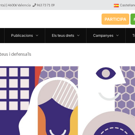
anta) | 46006 Valencia
963 73 71 09
Castellan
PARTICIPA
Publicacions
Els teus drets
Campanyes
T
teus i defensa’ls