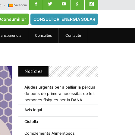
o
Valencià
#consumillor
CONSULTORI ENERGÍA SOLAR
ransparència
Consultes
Contacte
Notícies
Ajudes urgents per a pal·liar la pèrdua
de béns de primera necessitat de les
persones físiques per la DANA
Avís legal
Cistella
Complements Alimentosos