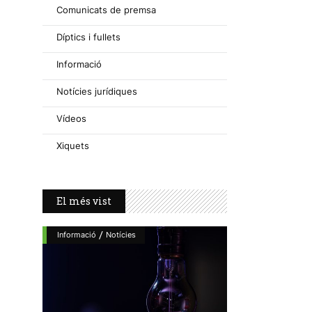
Comunicats de premsa
Díptics i fullets
Informació
Notícies jurídiques
Vídeos
Xiquets
El més vist
/
Informació
Notícies