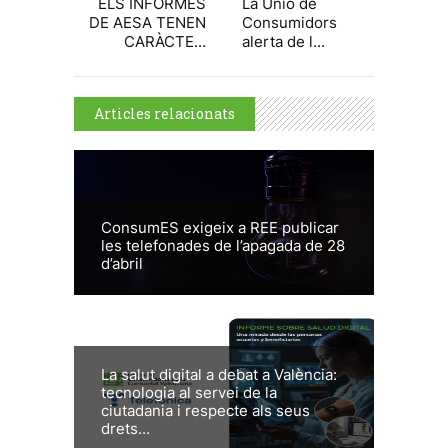
ELS INFORMES
La Unió de
DE AESA TENEN
Consumidors
CARÀCTE...
alerta de l...
Articles relacionats
ConsumES exigeix a REE publicar
les telefonades de l’apagada de 28
d’abril
La salut digital a debat a València:
tecnologia al servei de la
ciutadania i respecte als seus
drets...