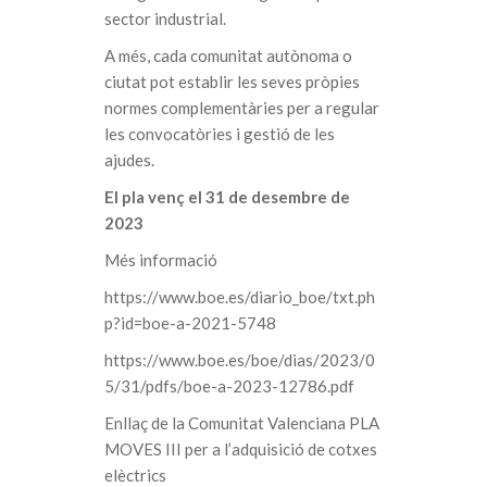
sector industrial.
A més, cada comunitat autònoma o
ciutat pot establir les seves pròpies
normes complementàries per a regular
les convocatòries i gestió de les
ajudes.
El pla venç el 31 de desembre de
2023
Més informació
https://www.boe.es/diario_boe/txt.ph
p?id=boe-a-2021-5748
https://www.boe.es/boe/dias/2023/0
5/31/pdfs/boe-a-2023-12786.pdf
Enllaç de la Comunitat Valenciana PLA
MOVES III per a l’adquisició de cotxes
elèctrics