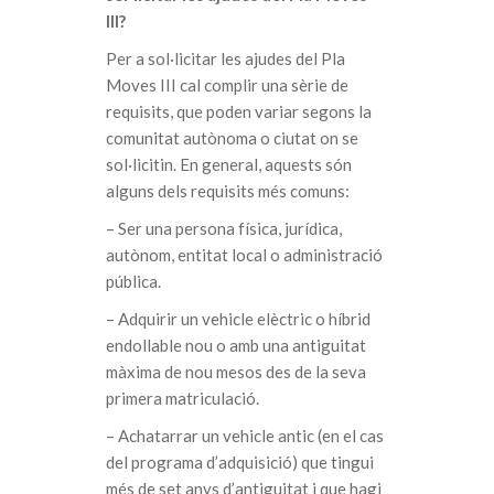
III?
Per a sol·licitar les ajudes del Pla
Moves III cal complir una sèrie de
requisits, que poden variar segons la
comunitat autònoma o ciutat on se
sol·licitin. En general, aquests són
alguns dels requisits més comuns:
– Ser una persona física, jurídica,
autònom, entitat local o administració
pública.
– Adquirir un vehicle elèctric o híbrid
endollable nou o amb una antiguitat
màxima de nou mesos des de la seva
primera matriculació.
– Achatarrar un vehicle antic (en el cas
del programa d’adquisició) que tingui
més de set anys d’antiguitat i que hagi