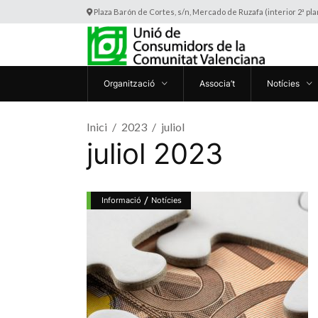
Plaza Barón de Cortes, s/n, Mercado de Ruzafa (interior 2ª pl
Organització
Associa’t
Notícies
Inici
2023
juliol
juliol 2023
/
Informació
Notícies