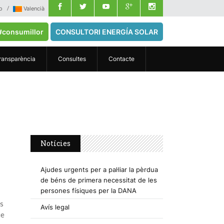
o
Valencià
#consumillor
CONSULTORI ENERGÍA SOLAR
ransparència
Consultes
Contacte
Notícies
Ajudes urgents per a pal·liar la pèrdua
de béns de primera necessitat de les
persones físiques per la DANA
rs
Avís legal
ie