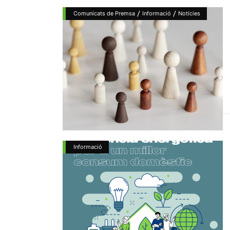
/
/
Comunicats de Premsa
Informació
Notícies
Informació