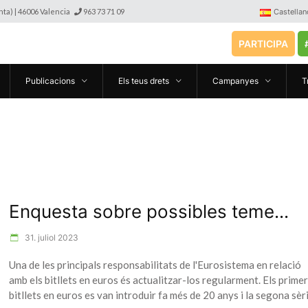
anta) | 46006 Valencia
963 73 71 09
Castellan
PARTICIPA
Publicacions
Els teus drets
Campanyes
T
Enquesta sobre possibles teme...
31. juliol 2023
Una de les principals responsabilitats de l'Eurosistema en relació
amb els bitllets en euros és actualitzar-los regularment. Els prime
bitllets en euros es van introduir fa més de 20 anys i la segona sèr