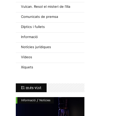
Vulcan. Resol el misteri de l’illa
Comunicats de premsa
Díptics i fullets
Informació
Notícies jurídiques
Vídeos
Xiquets
El més vist
/
Informació
Notícies