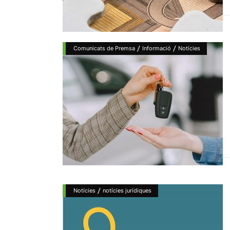
/
/
Comunicats de Premsa
Informació
Notícies
/
Notícies
notícies jurídiques