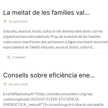
La meitat de les famílies val...
19. juliol 2023
Educatiu, musical, festiu, cultural i de defensa dels drets són les
organitzacions més habituals Prop de la meitat de les famílies
valencianes manifesten que pertanyen a algun moviment associat
especialment de l'àmbit educatiu, musical, festiu, cultural
Compartir
Consells sobre eficiència ene...
06. juliol 2023
[real3dflipbook pdf="https://uniodeconsumidors.org/wp-
content/uploads/2023/07/FLYER-EFICIENCIA-
ENERGETICA__web.pdf"] En la nostra guia trobaràs una àmplia