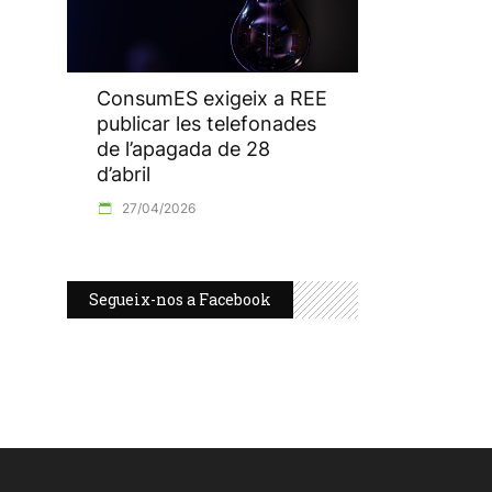
ConsumES exigeix a REE
publicar les telefonades
de l’apagada de 28
d’abril
27/04/2026
Segueix-nos a Facebook