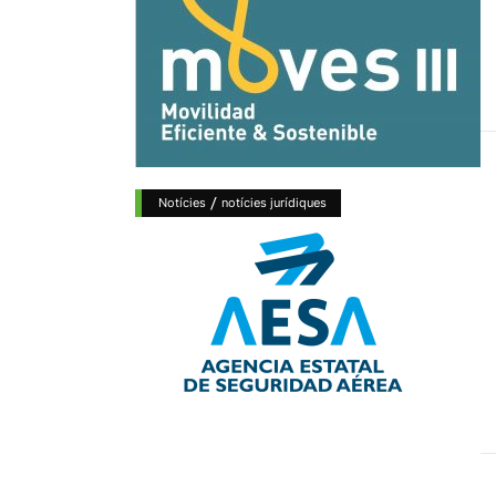
/
Notícies
notícies jurídiques