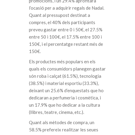
promocions, i un 29.4% aprofitarà
l’ocasió per a adquirir regals de Nadal.
Quant al pressupost destinat a
compres, el 40% dels participants
preveu gastar entre 0 i 50€, el 27.5%
entre 50 i 100€, el 17.5% entre 100 i
150€, i el percentatge restant més de
150€.
Els productes més populars en els
quals els consumidors planegen gastar
són roba i calçat (61.5%), tecnologia
(38.5%) i material esportiu (33.3%),
deixant un 25.6% d’enquestats que ho
dedicaran a perfumeria i cosmètica, i
un 17.9% que ho dedicar a la cultura
(llibres, teatre, cinema, etc.).
Quant als mètodes de compra, un
58.5% prefereix realitzar les seues