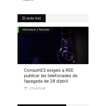
El més vist
/
Informació
Notícies
ConsumES exigeix a REE
publicar les telefonades de
l’apagada de 28 d’abril
27/04/2026