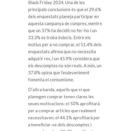
Black Friday 2024. Una de les
principals conclusions és que el 29.6%
dels enquestats planeja participar en
aquesta campanya de compres, mentre
que un 37% ha decidit no fer-ho i un
33.3% es troba indecís. Entre els
motius per a no comprar, el 51.4% dels
enquestats afirma que no necessita
adquirir res, i un 45.9% considera que
els descomptes no són reals. A més, un
37.8% opina que l’esdeveniment
fomenta el consumisme.
D’altra banda, aquells que sí que
planegen comprar tenen clares les
seues motivacions: el 50% aprofitarà
per a comprar articles que realment
necessitaven, el 44.1% aprofitarà per
a beneficiar-se dels descomptes i