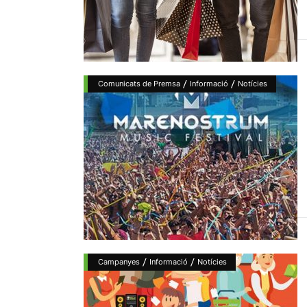
/
/
Comunicats de Premsa
Informació
Notícies
/
/
Campanyes
Informació
Notícies