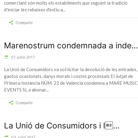
comerciant són molts els establiments que seguint la tradició
d'iniciar les rebaixes d'estiu a
Compartir
Marenostrum condemnada a inde...
07. juliol 2017
La Unió de Consumidors va sol·licitar la devolució de les entrades,
gastos ocasionats, danys morals i costes processals El Jutjat de
Primera Instància NÚM. 22 de València condemna a MARE MUSIC
EVENTS SL a abonar
Compartir
La Unió de Consumidors i l...
03. juliol 2017