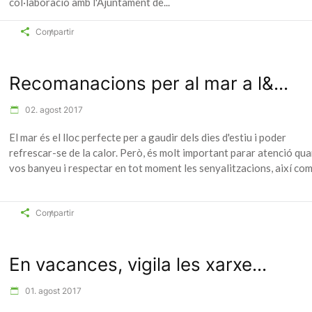
col·laboració amb l'Ajuntament de
Compartir
Recomanacions per al mar a l&...
02. agost 2017
El mar és el lloc perfecte per a gaudir dels dies d'estiu i poder
refrescar-se de la calor. Però, és molt important parar atenció qu
vos banyeu i respectar en tot moment les senyalitzacions, així co
Compartir
En vacances, vigila les xarxe...
01. agost 2017