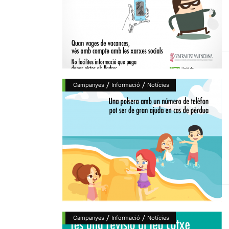
/
/
Campanyes
Informació
Notícies
/
/
Campanyes
Informació
Notícies