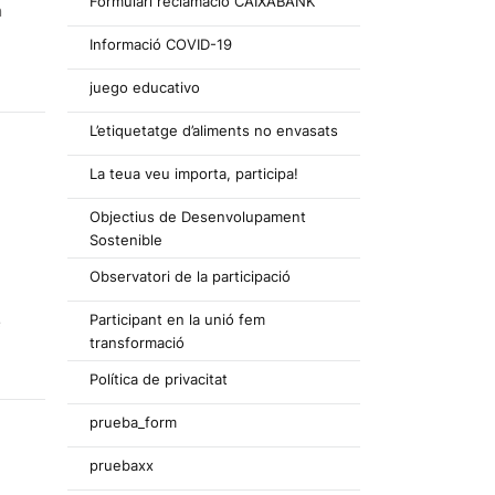
Formulari reclamació CAIXABANK
a
Informació COVID-19
juego educativo
L’etiquetatge d’aliments no envasats
La teua veu importa, participa!
Objectius de Desenvolupament
Sostenible
Observatori de la participació
Participant en la unió fem
e
transformació
Política de privacitat
prueba_form
pruebaxx