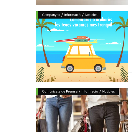
/
/
Campanyes
Informació
Notícies
/
/
Comunicats de Premsa
Informació
Notícies