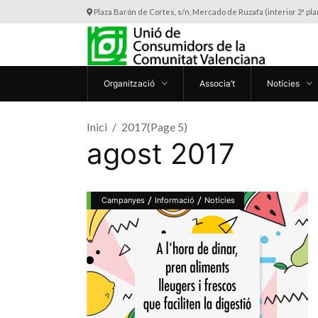
Plaza Barón de Cortes, s/n, Mercado de Ruzafa (interior 2ª pl
Organització
Associa’t
Notícies
Inici
2017
(Page 5)
agost 2017
/
/
Campanyes
Informació
Notícies