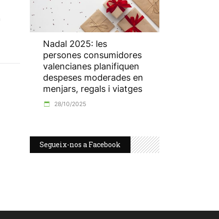
n
Nadal 2025: les
persones consumidores
valencianes planifiquen
despeses moderades en
menjars, regals i viatges
28/10/2025
Segueix-nos a Facebook