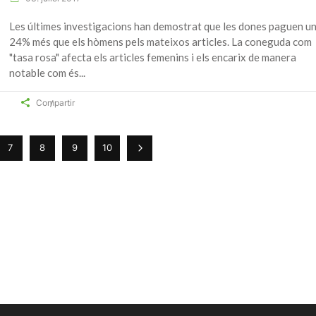
Les últimes investigacions han demostrat que les dones paguen u
24% més que els hòmens pels mateixos articles. La coneguda com
"tasa rosa" afecta els articles femenins i els encarix de manera
notable com és
Compartir
7
8
9
10