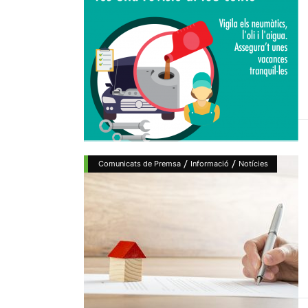
/
/
Comunicats de Premsa
Informació
Notícies