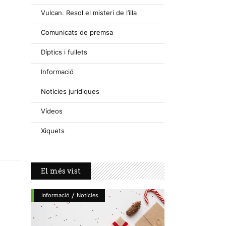
Vulcan. Resol el misteri de l’illa
Comunicats de premsa
Díptics i fullets
Informació
Notícies jurídiques
Vídeos
Xiquets
El més vist
/
Informació
Notícies