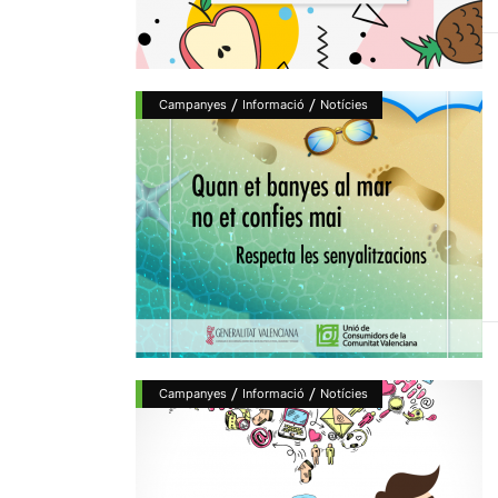
/
/
Campanyes
Informació
Notícies
/
/
Campanyes
Informació
Notícies