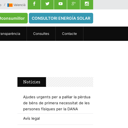
o
Valencià
#consumillor
CONSULTORI ENERGÍA SOLAR
ransparència
Consultes
Contacte
Notícies
Ajudes urgents per a pal·liar la pèrdua
de béns de primera necessitat de les
persones físiques per la DANA
Avís legal