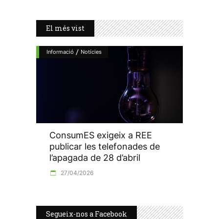
El més vist
/
Informació
Notícies
ConsumES exigeix a REE
publicar les telefonades de
l’apagada de 28 d’abril
27/04/2026
Segueix-nos a Facebook