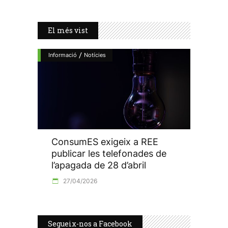
El més vist
/
Informació
Notícies
ConsumES exigeix a REE
publicar les telefonades de
l’apagada de 28 d’abril
27/04/2026
Segueix-nos a Facebook