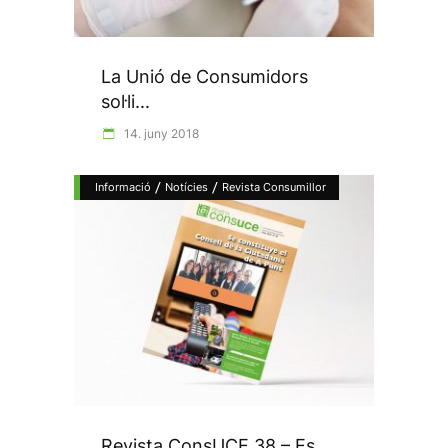
La Unió de Consumidors
sol·li...
14. juny 2018
/
/
Informació
Notícies
Revista Consumillor
Revista ConsUCE 38 – Es...