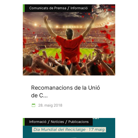
/
Comunicats de Premsa
Informació
Recomanacions de la Unió
de C...
28. maig 2018
/
/
Informació
Notícies
Publicacions