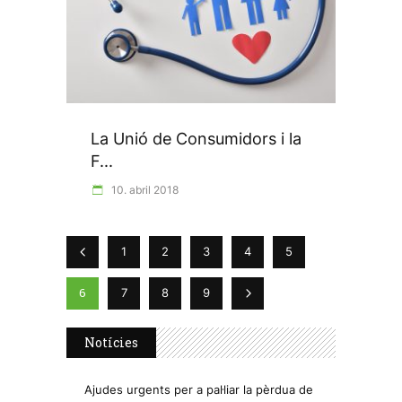
La Unió de Consumidors i la
F...
10. abril 2018
1
2
3
4
5
6
7
8
9
Notícies
Ajudes urgents per a pal·liar la pèrdua de