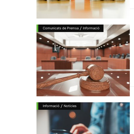
/
Comunicats de Premsa
Informació
/
Informació
Notícies