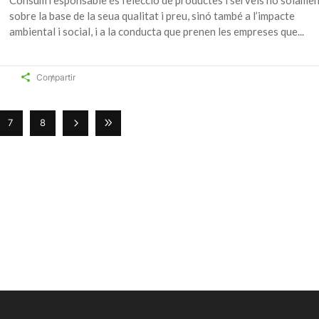
Consum responsable és l’elecció de productes i serveis no solame
sobre la base de la seua qualitat i preu, sinó també a l’impacte
ambiental i social, i a la conducta que prenen les empreses que
Compartir
7
8