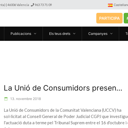
anta) | 46006 Valencia
963 73 71 09
Castellan
PARTICIPA
Publicacions
Els teus drets
Campanyes
T
La Unió de Consumidors presen...
13. novembre 2018
La Unió de Consumidors de la Comunitat Valenciana (UCCV) ha
sol·licitat al Consell General de Poder Judicial CGPJ que investigu
l'actuació duta a terme pel Tribunal Suprem entre el 16 d'octubre i 