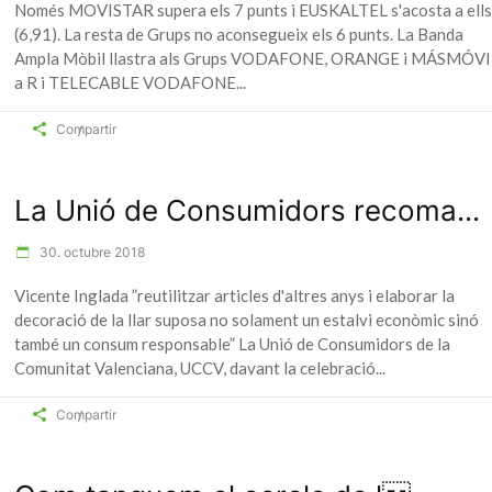
Només MOVISTAR supera els 7 punts i EUSKALTEL s'acosta a ells
(6,91). La resta de Grups no aconsegueix els 6 punts. La Banda
Ampla Mòbil llastra als Grups VODAFONE, ORANGE i MÁSMÓVI
a R i TELECABLE VODAFONE
Compartir
La Unió de Consumidors recoma...
30. octubre 2018
Vicente Inglada ”reutilitzar articles d'altres anys i elaborar la
decoració de la llar suposa no solament un estalvi econòmic sinó
també un consum responsable” La Unió de Consumidors de la
Comunitat Valenciana, UCCV, davant la celebració
Compartir