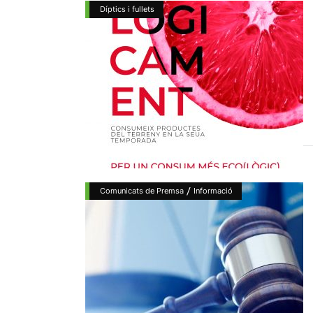
Díptics i fullets
/
Comunicats de Premsa
Informació