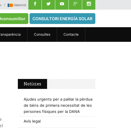
o
Valencià
#consumillor
CONSULTORI ENERGÍA SOLAR
ransparència
Consultes
Contacte
Notícies
Ajudes urgents per a pal·liar la pèrdua
de béns de primera necessitat de les
persones físiques per la DANA
e
Avís legal
el