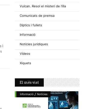
Vulcan. Resol el misteri de l’illa
Comunicats de premsa
Díptics i fullets
Informació
Notícies jurídiques
s i
es
Vídeos
ó
Xiquets
El més vist
/
Informació
Notícies