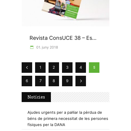
Revista ConsUCE 38 – Es...
01. juny 2018
5
1
2
3
4
6
7
8
9
Notícies
Ajudes urgents per a pal·liar la pèrdua de
béns de primera necessitat de les persones
físiques per la DANA